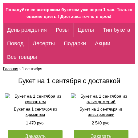
Порадуйте ее авторским букетом уже через 1 час. Только
свежие цветы! Доставка точно в срок!
День рождения
Розы
Цветы
Тип букета
Повод
Десерты
Подарки
Акции
Все товары
Главная
›
1 сентября
Букет на 1 сентября с доставкой
Букет на 1 сентября из
Букет на 1 сентября из
хризантем
альстромерий
1 470 руб.
2 540 руб.
Заказать
Заказать