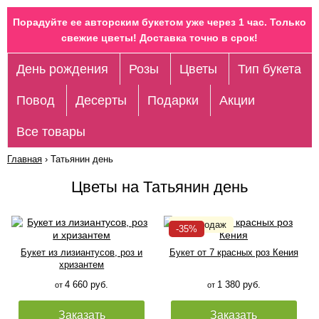
Порадуйте ее авторским букетом уже через 1 час. Только
свежие цветы! Доставка точно в срок!
День рождения
Розы
Цветы
Тип букета
Повод
Десерты
Подарки
Акции
Все товары
Главная
›
Татьянин день
Цветы на Татьянин день
Букет из лизиантусов, роз и
Букет от 7 красных роз Кения
хризантем
4 660 руб.
1 380 руб.
от
от
Заказать
Заказать