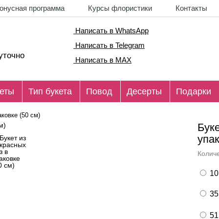
онусная программа
Курсы флористики
Контакты
Написать в WhatsApp
Написать в Telegram
уточно
Написать в MAX
еты
Тип букета
Повод
Десерты
Подарки
аковке (50 см)
Буке
упак
Количе
10
35
51