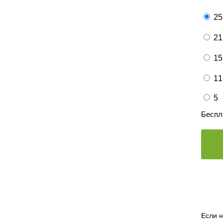
25
21
15
11
5
Беспл
Если н