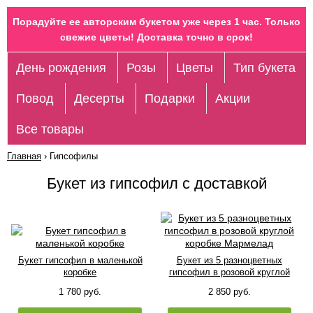
Порадуйте ее авторским букетом уже через 1 час. Только
свежие цветы! Доставка точно в срок!
День рождения
Розы
Цветы
Тип букета
Повод
Десерты
Подарки
Акции
Все товары
Главная
›
Гипсофилы
Букет из гипсофил с доставкой
Букет гипсофил в маленькой
Букет из 5 разноцветных
коробке
гипсофил в розовой круглой
коробке Мармелад
1 780 руб.
2 850 руб.