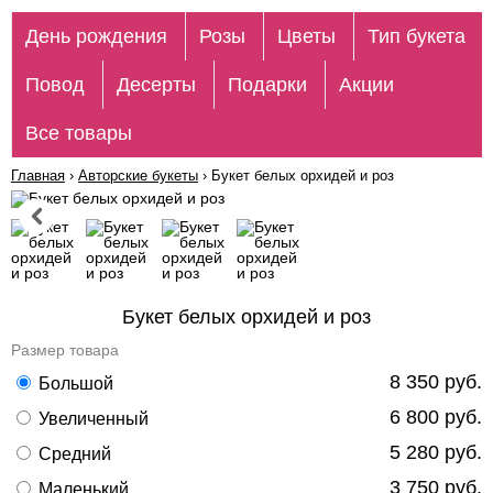
День рождения
Розы
Цветы
Тип букета
Повод
Десерты
Подарки
Акции
Все товары
Главная
›
Авторские букеты
›
Букет белых орхидей и роз
Букет белых орхидей и роз
Размер товара
8 350 руб.
Большой
6 800 руб.
Увеличенный
5 280 руб.
Средний
3 750 руб.
Маленький