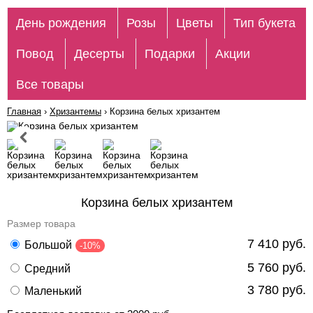
День рождения
Розы
Цветы
Тип букета
Повод
Десерты
Подарки
Акции
Все товары
Главная
›
Хризантемы
›
Корзина белых хризантем
Корзина белых хризантем
Размер товара
7 410 руб.
Большой
-10%
5 760 руб.
Средний
3 780 руб.
Маленький