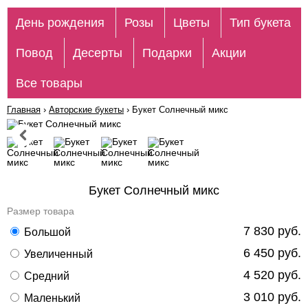
День рождения
Розы
Цветы
Тип букета
Повод
Десерты
Подарки
Акции
Все товары
Главная
›
Авторские букеты
›
Букет Солнечный микс
Букет Солнечный микс
Размер товара
7 830 руб.
Большой
6 450 руб.
Увеличенный
4 520 руб.
Средний
3 010 руб.
Маленький