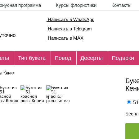
онусная программа
Курсы флористики
Контакты
Написать в WhatsApp
Написать в Telegram
уточно
Написать в MAX
еты
Тип букета
Повод
Десерты
Подарки
зы Кения
Буке
Кен
51
Беспл