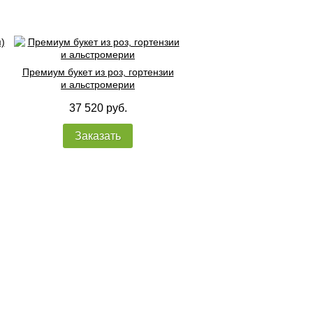
Премиум букет из роз, гортензии
и альстромерии
37 520 руб.
Заказать