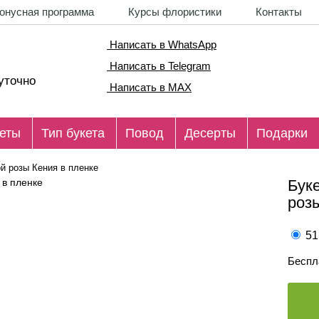
онусная программа
Курсы флористики
Контакты
Написать в WhatsApp
Написать в Telegram
уточно
Написать в MAX
еты
Тип букета
Повод
Десерты
Подарки
ой розы Кения в пленке
Буке
роз
51
Беспл