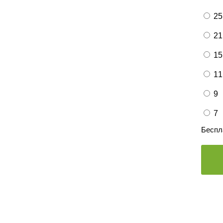
25
21
15
11
9
7
Беспл