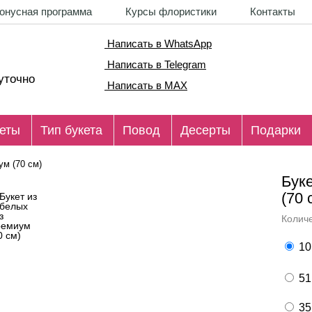
онусная программа
Курсы флористики
Контакты
Написать в WhatsApp
Написать в Telegram
уточно
Написать в MAX
еты
Тип букета
Повод
Десерты
Подарки
ум (70 см)
Бук
(70 
Количе
10
51
35