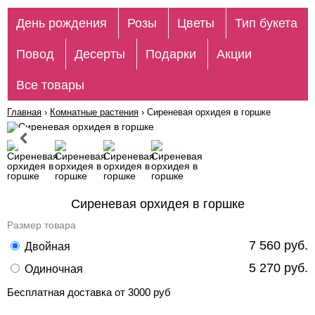
День рождения
Розы
Цветы
Тип букета
Повод
Десерты
Подарки
Акции
Все товары
Главная
›
Комнатные растения
›
Сиреневая орхидея в горшке
Сиреневая орхидея в горшке
Размер товара
7 560 руб.
Двойная
5 270 руб.
Одиночная
Бесплатная доставка от 3000 руб