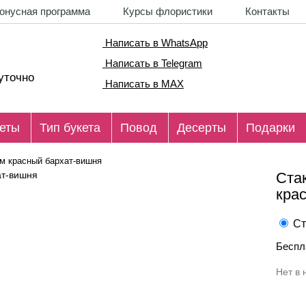
онусная программа
Курсы флористики
Контакты
Написать в WhatsApp
Написать в Telegram
уточно
Написать в MAX
еты
Тип букета
Повод
Десерты
Подарки
м красный бархат-вишня
Ста
кра
Ст
Беспл
Нет в 