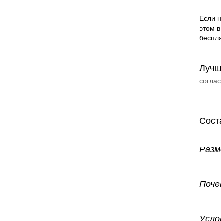
Если н
этом в
беспла
Лучш
соглас
Сост
Разм
Поче
Усло