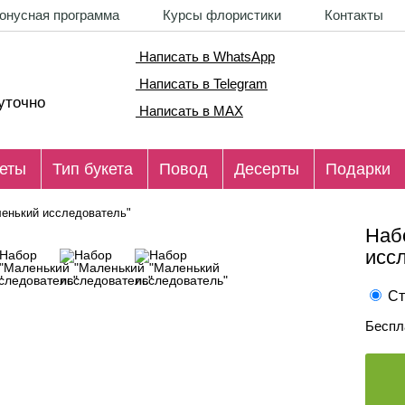
онусная программа
Курсы флористики
Контакты
Написать в WhatsApp
Написать в Telegram
уточно
Написать в MAX
еты
Тип букета
Повод
Десерты
Подарки
енький исследователь"
Наб
исс
Ст
Беспл