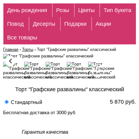
День рождения
Розы
Цветы
Тип букета
Повод
Десерты
Подарки
Акции
Все товары
Главная
›
Торты
›
Торт "Графские развалины" классический
Торт "Графские развалины" классический
5 870 руб.
Стандартный
Бесплатная доставка от 3000 руб
Гарантия качества