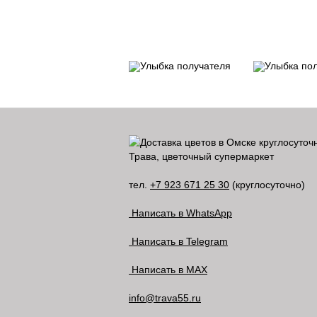
Трава, цветочный супермаркет
тел.
+7 923 671 25 30
(круглосуточно)
Написать в WhatsApp
Написать в Telegram
Написать в MAX
info@trava55.ru