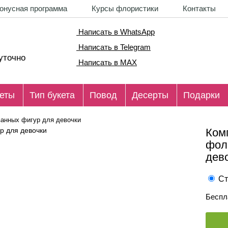
онусная программа
Курсы флористики
Контакты
Написать в WhatsApp
Написать в Telegram
уточно
Написать в MAX
еты
Тип букета
Повод
Десерты
Подарки
ванных фигур для девочки
Ком
фол
дев
Ст
Беспл